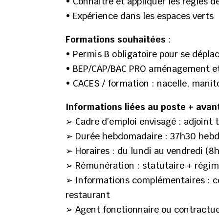
• Connaitre et appliquer les règles de
• Expérience dans les espaces verts
Formations souhaitées
:
• Permis B obligatoire pour se dépl
• BEP/CAP/BAC PRO aménagement et 
• CACES / formation : nacelle, mani
Informations liées au poste + ava
➢ Cadre d’emploi envisagé : adjoint 
➢ Durée hebdomadaire : 37h30 hebdo
➢ Horaires : du lundi au vendredi (
➢ Rémunération : statutaire + régim
➢ Informations complémentaires : co
restaurant
➢ Agent fonctionnaire ou contractue