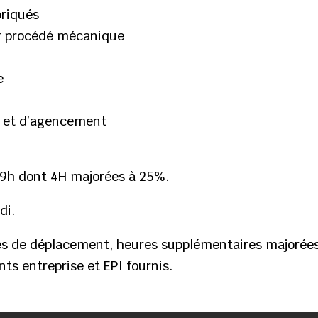
briqués
r procédé mécanique
e
ie et d’agencement
39h dont 4H majorées à 25%.
di.
es de déplacement, heures supplémentaires majorées
ts entreprise et EPI fournis.