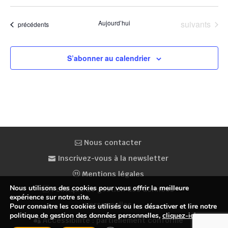
Évènements
Aujourd’hui
suivants
Évènements
précédents
S’abonner au calendrier
Nous contacter
Inscrivez-vous à la newsletter
Mentions légales
Nous utilisons des cookies pour vous offrir la meilleure
Politique de gestion des données
expérience sur notre site.
personnelles
Pour connaitre les cookies utilisés ou les désactiver et lire notre
politique de gestion des données personnelles,
cliquez-ici
.
Accessibilité : partiellement conforme