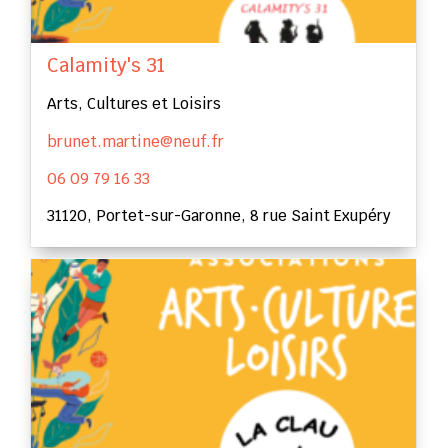
Calamity's 31
Arts, Cultures et Loisirs
brunet.martine@neuf.fr
06 09 79 16 33
31120, Portet-sur-Garonne, 8 rue Saint Exupéry