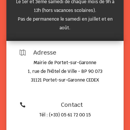
Le 1er et 3ème samedi de chaque mois de 9h à
12h (hors vacances scolaires).
Pas de permanence le samedi en juillet et en
août.
Adresse

Mairie de Portet-sur-Garonne
1, rue de l'Hôtel de Ville - BP 90 073
31121 Portet-sur-Garonne CEDEX
Contact

Tél : (+33) 05 61 72 00 15