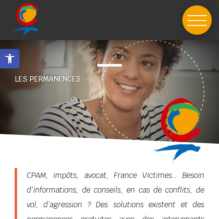
Skip
to
content
Ouvrir la barre d’outils
LES PERMANENCES
CPAM, impôts, avocat, France Victimes… Besoin
d’informations, de conseils, en cas de conflits, de
vol, d’agression ? Des solutions existent et des