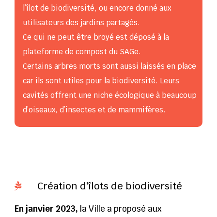
l’îlot de biodiversité, ou encore donné aux
utilisateurs des jardins partagés.
Ce qui ne peut être broyé est déposé à la
plateforme de compost du SAGe.
Certains arbres morts sont aussi laissés en place
car ils sont utiles pour la biodiversité. Leurs
cavités offrent une niche écologique à beaucoup
d’oiseaux, d’insectes et de mammifères.
Création d'îlots de biodiversité

En janvier 2023,
la Ville a proposé aux