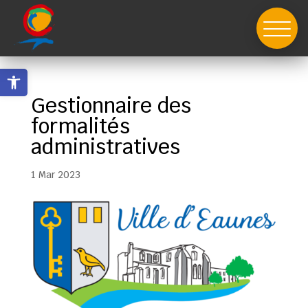
Skip
to
content
Ouvrir la barre d’outils
Gestionnaire des
formalités
administratives
1 Mar 2023