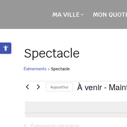
Skip
to
MA VILLE
MON QUOTI
content
Ouvrir la barre d’outils
Spectacle
Évènements
Spectacle
Évènements
À venir
 - 
Main
Aujourd’hui
Sélectionnez
une
date.
Évènements
précédents