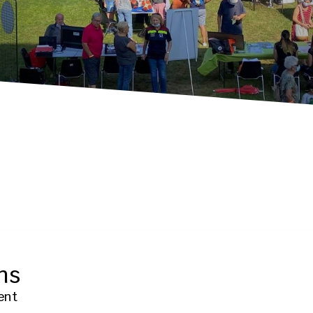
ns
ent