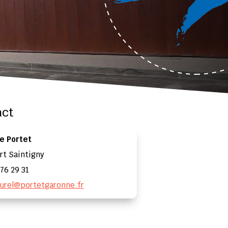
act
e Portet
rt Saintigny
 76 29 31
turel@portetgaronne.fr