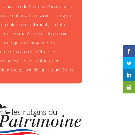
estauration du Château. Parce que la
une souhaitait conserver l’intégrité
moniale de ce bâtiment, il a fallu
urir à des matériaux et des savoir-
 spécifiques et exigeants. Une
taine de corps de métiers est
rvenue pour cette restauration
leur exceptionnelle qui a duré 2 ans.