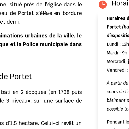
Horai

, situé près de l’église dans le
teau de Portet s’élève en bordure
Horaires 
 et demi.
Portet
(bu
nimations urbaines de la ville, le
d’expositi
que et la Police municipale dans
Lundi : 13
Mardi : 9h
Mercredi, 
Vendredi :
 de Portet
À partir d
bâti en 2 époques (en 1738 puis
cours de l
de 3 niveaux, sur une surface de
bâtiment pa
possible to
Pendant le
us d’1,5 hectare. Celui-ci revêt un