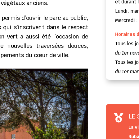
et durant 
e végétaux anciens.
Lundi, mar
 permis d’ouvrir le parc au public,
Mercredi :
ui s’inscrivent dans le respect
Horaires 
n vert a aussi été l’occasion de
Tous les jo
e nouvelles traversées douces,
du 1er nov
ipements du cœur de ville.
Tous les jo
du 1er mar
LE 

La V
Ruba