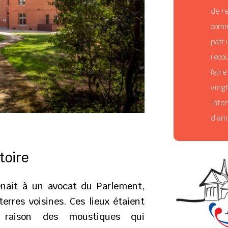
de r
comm
patri
reco
faire
ving
inte
d’amp
toire
enait à un avocat du Parlement,
terres voisines. Ces lieux étaient
 raison des moustiques qui