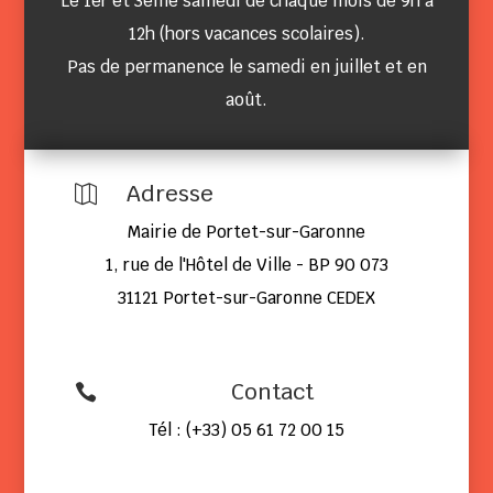
Le 1er et 3ème samedi de chaque mois de 9h à
12h (hors vacances scolaires).
Pas de permanence le samedi en juillet et en
août.
Adresse

Mairie de Portet-sur-Garonne
1, rue de l'Hôtel de Ville - BP 90 073
31121 Portet-sur-Garonne CEDEX
Contact

Tél : (+33) 05 61 72 00 15