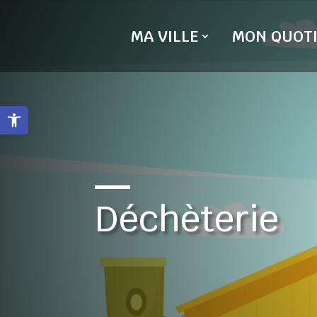
Skip
to
MA VILLE
MON QUOTI
content
Ouvrir la barre d’outils
Déchèterie