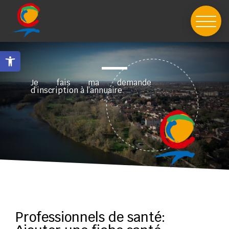
Skip
to
content
Ouvrir la barre d’outils
Je fais ma demande
d’inscription à l’annuaire
Professionnels de santé: