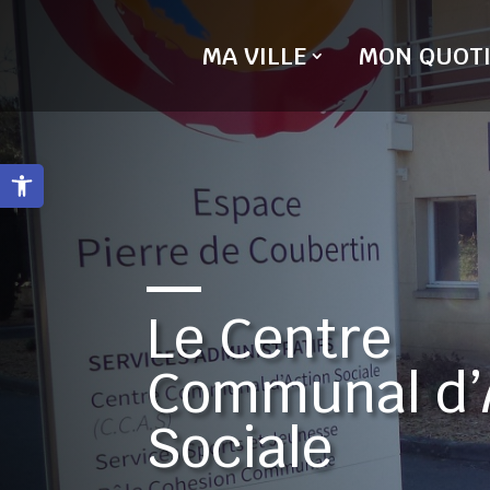
Skip
to
MA VILLE
MON QUOTI
content
Ouvrir la barre d’outils
Le Centre
Communal d’
Sociale