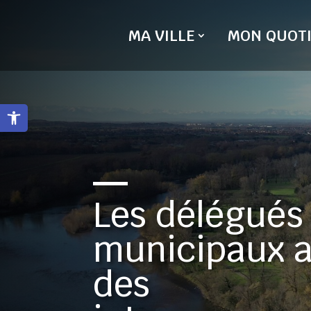
Skip
to
MA VILLE
MON QUOTI
content
Ouvrir la barre d’outils
Les délégués
municipaux a
des