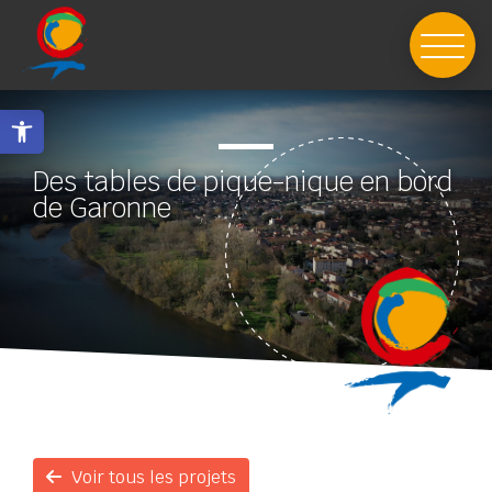
Skip
to
content
Ouvrir la barre d’outils
Des tables de pique-nique en bord
de Garonne
Voir tous les projets