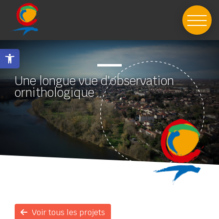
Skip
to
content
Ouvrir la barre d’outils
Une longue vue d'observation
ornithologique
Voir tous les projets