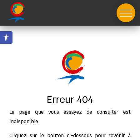
Skip
to
content
Ouvrir la barre d’outils
Erreur 404
La page que vous essayez de consulter est
indisponible.
Cliquez sur le bouton ci-dessous pour revenir à