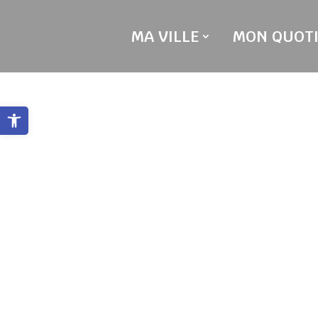
Skip
to
MA VILLE
MON QUOTI
content
Ouvrir la barre d’outils