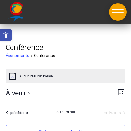
Skip
to
content
Ouvrir la barre d’outils
Conférence
Évènements
Conférence
Évènements
Aucun résultat trouvé.
Notice
Nav
Nav
À venir
Liste
de
par
Sélectionnez
vue
con
Év
une
Évènements
Aujourd’hui
suivants
Évènements
précédents
date.