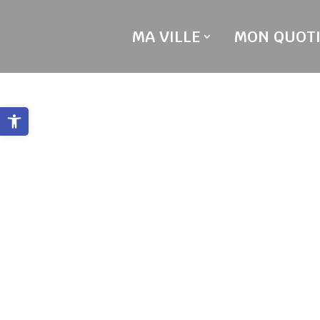
Skip
to
MA VILLE
MON QUOTI
content
Ouvrir la barre d’outils