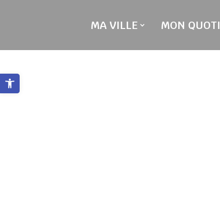
Skip
to
MA VILLE
MON QUOTI
content
Ouvrir la barre d’outils