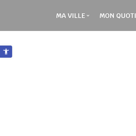
Skip
to
MA VILLE
MON QUOTI
content
Ouvrir la barre d’outils