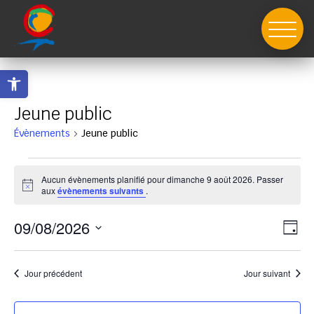
Skip
to
content
Ouvrir la barre d’outils
Jeune public
Évènements
Jeune public
Évènements
for
Aucun évènements planifié pour dimanche 9 août 2026. Passer
Notice
aux
évènements suivants
.
dimanche
9
Nav
Nav
09/08/2026
Jour
août
de
par
Sélectionnez
vue
2026
con
Év
une
Jour précédent
Jour suivant
date.