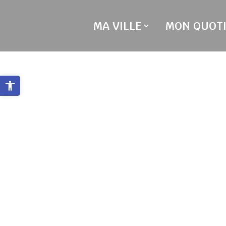
Skip
to
MA VILLE
MON QUOTI
content
Ouvrir la barre d’outils