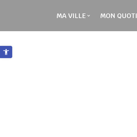
Skip
to
MA VILLE
MON QUOTI
content
Ouvrir la barre d’outils