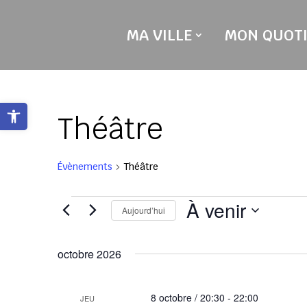
Skip
to
MA VILLE
MON QUOTI
content
Ouvrir la barre d’outils
Théâtre
Évènements
Théâtre
Évènements
À venir
Aujourd’hui
Sélectionnez
une
octobre 2026
date.
8 octobre / 20:30
-
22:00
JEU