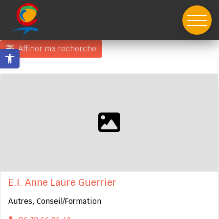
Skip
to
content
Affiner ma recherche
Ouvrir la barre d’outils
E.I. Anne Laure Guerrier
Autres, Conseil/Formation