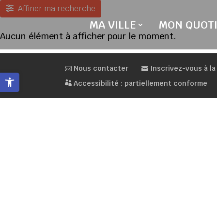
Skip
Affiner ma recherche
to
MA VILLE
MON QUOTI
content
Aucun élément à afficher pour le moment.
Nous contacter
Inscrivez-vous à la
Ouvrir la barre d’outils
Accessibilité : partiellement conforme