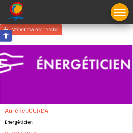
Skip
to
content
Affiner ma recherche
Ouvrir la barre d’outils
Aurélie JOURDA
Energéticien