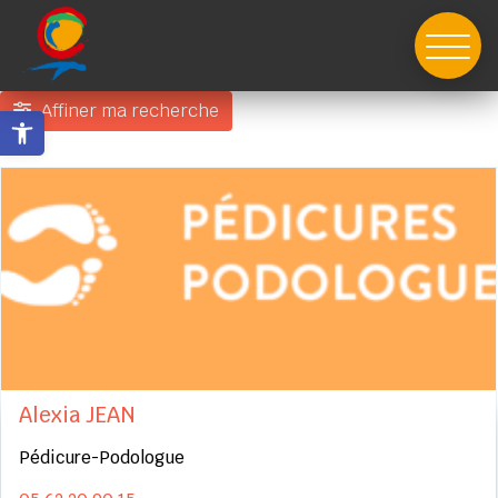
Skip
to
content
Affiner ma recherche
Ouvrir la barre d’outils
Alexia JEAN
Pédicure-Podologue