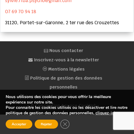
sylvie.riba.psycho@gmail.com
07 69 70 94 18
31120, Portet-sur-Garonne, 2 ter rue des Crouzettes
Nous contacter
Inscrivez-vous à la newsletter
Mentions légales
Politique de gestion des données
personnelles
Accessibilité : partiellement conforme
Nous utilisons des cookies pour vous offrir la meilleure
expérience sur notre site.
© Conception Agence CosiWeb
Pour connaitre les cookies utilisés ou les désactiver et lire notre
politique de gestion des données personnelles,
cliquez-ici
.
Fermer la bannière des cookies GDP
Accepter
Rejeter