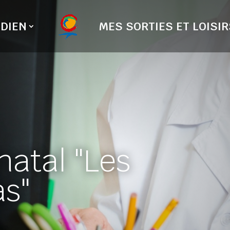
DIEN
MES SORTIES ET LOISIR
natal "Les
as"