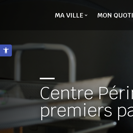
Skip
to
MA VILLE
MON QUOTI
content
Ouvrir la barre d’outils
Centre Péri
premiers p