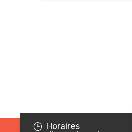
Horaires
}