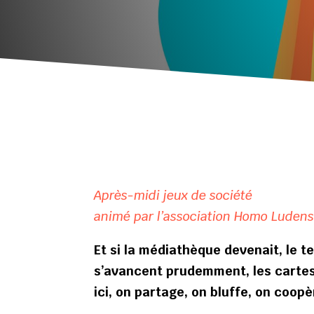
Après-midi jeux de société
animé par l’association Homo Luden
Et si la médiathèque devenait, le t
s’avancent prudemment, les cartes s
ici, on partage, on bluffe, on coo