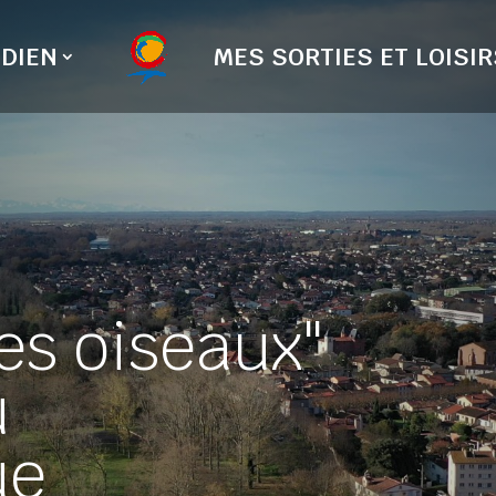
DIEN
MES SORTIES ET LOISIR
es oiseaux"
u
ue