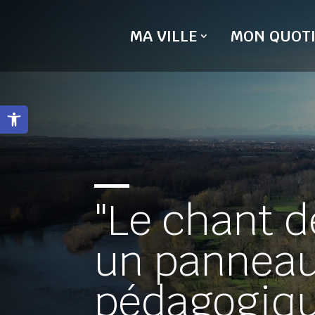
Skip
to
MA VILLE
MON QUOTI
content
Ouvrir la barre d’outils
"Le chant d
un pannea
pédagogiq