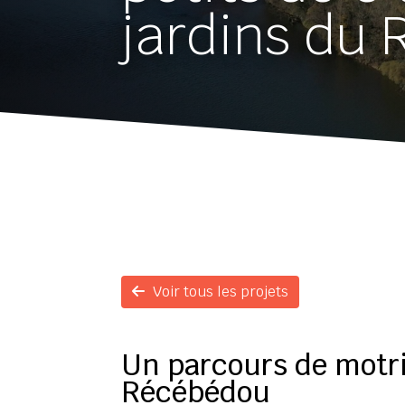
jardins du
Voir tous les projets
Un parcours de motric
Récébédou