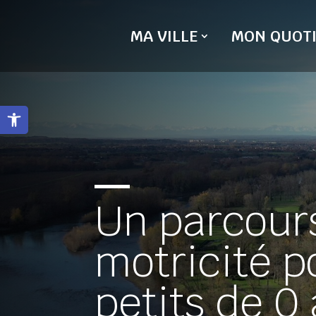
Skip
to
MA VILLE
MON QUOTI
content
Ouvrir la barre d’outils
Un parcour
motricité p
petits de 0