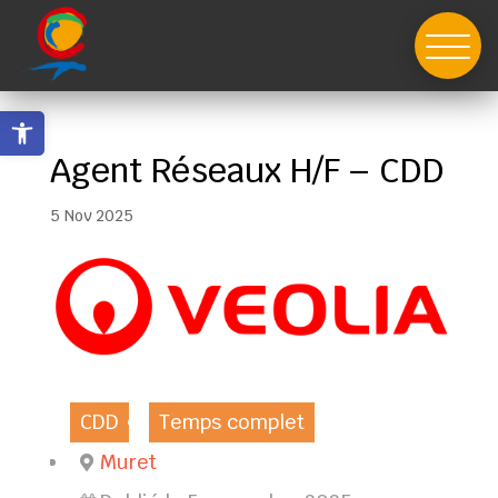
Skip
to
content
Ouvrir la barre d’outils
Agent Réseaux H/F – CDD
5 Nov 2025
CDD
Temps complet
Muret