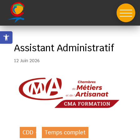
Skip
to
content
Ouvrir la barre d’outils
Assistant Administratif
12 Juin 2026
CDD
Temps complet