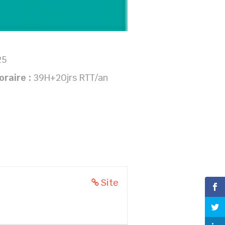
25
oraire :
39H+20jrs RTT/an
Site