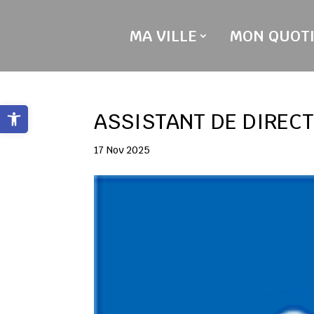
Skip
to
MA VILLE
MON QUOTI
content
Ouvrir la barre d’outils
ASSISTANT DE DIRECT
17 Nov 2025