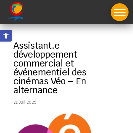
Skip
to
content
Ouvrir la barre d’outils
Assistant.e
développement
commercial et
événementiel des
cinémas Véo – En
alternance
21 Juil 2025