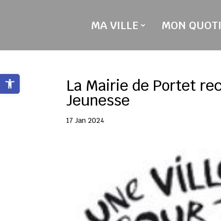
Skip
to
MA VILLE
MON QUOTI
content
Ouvrir la barre d’outils
La Mairie de Portet re
Jeunesse
17 Jan 2024