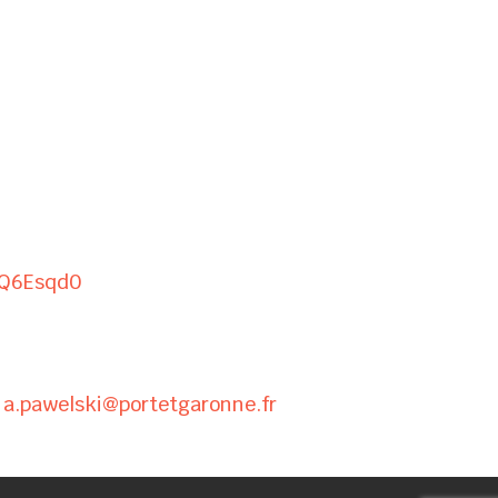
8Q6Esqd0
:
a.pawelski@portetgaronne.fr