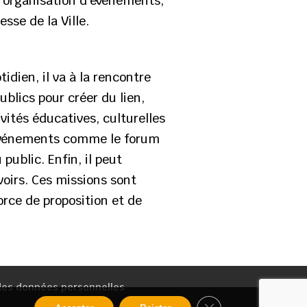
 l’organisation d’événements,
esse de la Ville.
idien, il va à la rencontre
blics pour créer du lien,
ivités éducatives, culturelles
d’événements comme le forum
public. Enfin, il peut
oirs. Ces missions sont
orce de proposition et de
 des données personnelles
Fermer la bannière de