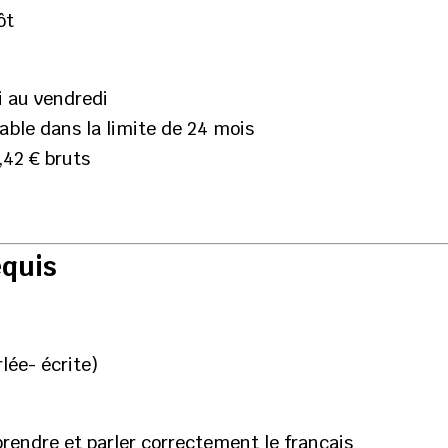
ôt
i au vendredi
able dans la limite de 24 mois
,42 € bruts
equis
lée- écrite)
prendre et parler correctement le français