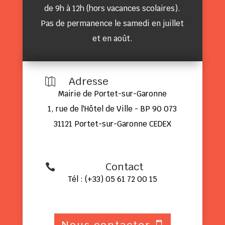
de 9h à 12h (hors vacances scolaires).
Pas de permanence le samedi en juillet
et en août.
Adresse

Mairie de Portet-sur-Garonne
1, rue de l'Hôtel de Ville - BP 90 073
31121 Portet-sur-Garonne CEDEX
Contact

Tél : (+33) 05 61 72 00 15