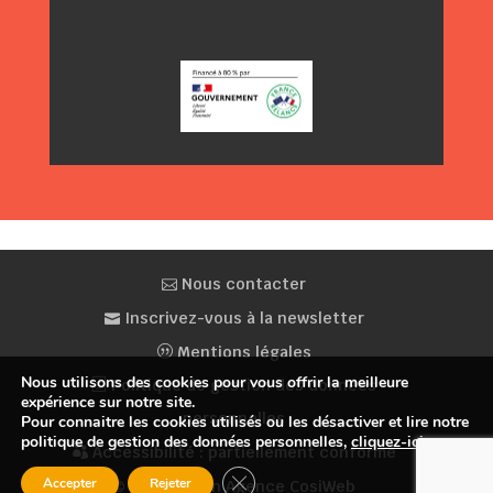
F
Y
I
a
o
n
c
u
s
e
T
t
b
u
a
o
b
g
o
e
r
k
a
m
Nous contacter
Inscrivez-vous à la newsletter
Mentions légales
Nous utilisons des cookies pour vous offrir la meilleure
Politique de gestion des données
expérience sur notre site.
personnelles
Pour connaitre les cookies utilisés ou les désactiver et lire notre
politique de gestion des données personnelles,
cliquez-ici
.
Accessibilité : partiellement conforme
Fermer la bannière des cookies GDP
Accepter
Rejeter
© Conception Agence CosiWeb