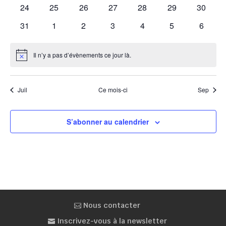
évènements
évènements
évènements
évènements
évènements
évènements
évènem
0
0
0
0
0
0
0
24
25
26
27
28
29
30
évènements
évènements
évènements
évènements
évènements
évènements
évènem
0
0
0
0
0
0
0
31
1
2
3
4
5
6
évènements
évènements
évènements
évènements
évènements
évènements
évènem
Il n’y a pas d’évènements ce jour là.
Notice
Juil
Ce mois-ci
Sep
S’abonner au calendrier
Nous contacter
Inscrivez-vous à la newsletter