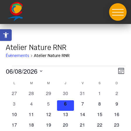
Skip
to
content
Ouvrir la barre d’outils
Atelier Nature RNR
Évènements
Atelier Nature RNR
Évènements
Nav
Nav
06/08/2026
Mois
de
par
Sélectionnez
vue
Calendrier
L
LUNDI
M
MARDI
M
MERCREDI
J
JEUDI
V
VENDREDI
S
SAMEDI
D
con
DIMANC
Év
une
de
0
0
0
0
0
0
0
27
28
29
30
31
1
2
date.
Évènements
évènements
évènements
évènements
évènements
évènements
évènements
évènem
0
0
0
0
0
0
0
3
4
5
6
7
8
9
évènements
évènements
évènements
évènements
évènements
évènements
évènem
0
0
0
0
0
0
0
10
11
12
13
14
15
16
évènements
évènements
évènements
évènements
évènements
évènements
évènem
0
0
0
0
0
0
0
17
18
19
20
21
22
23