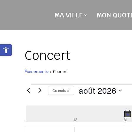
Skip
to
MA VILLE
MON QUOTI
content
Ouvrir la barre d’outils
Concert
Évènements
Concert
Évènements
août 2026
Ce mois-ci
Sélectionnez
une
date.
Calendrier
L
LUNDI
M
MARDI
M
ME
de