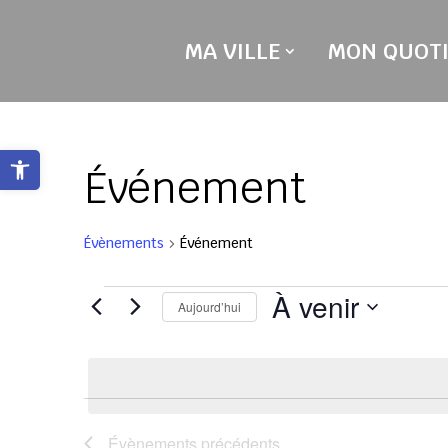
Skip
to
MA VILLE
MON QUOTI
content
Ouvrir la barre d’outils
Événement
Évènements
Événement
Évènements
À venir
Aujourd’hui
Sélectionnez
une
date.
Évènements
précédents