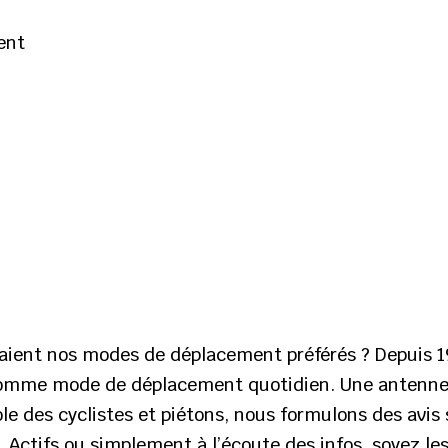
ent
enaient nos modes de déplacement préférés ? Depuis 1
comme mode de déplacement quotidien. Une antenne d
le des cyclistes et piétons, nous formulons des avi
o. Actifs ou simplement à l’écoute des infos, soyez le