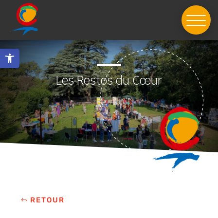
Skip
to
content
Ouvrir la barre d’outils
Les Restos du Cœur
RETOUR